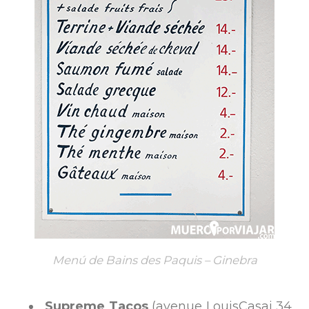
Menú de Bains des Paquis – Ginebra
Supreme Tacos
(avenue Louis­Casai 34