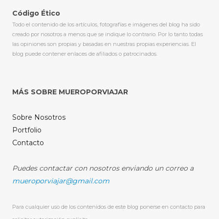
Código Ético
Todo el contenido de los artículos, fotografías e imágenes del blog ha sido
creado por nosotros a menos que se indique lo contrario. Por lo tanto todas
las opiniones son propias y basadas en nuestras propias experiencias. El
blog puede contener enlaces de afiliados o patrocinados.
MÁS SOBRE MUEROPORVIAJAR
Sobre Nosotros
Portfolio
Contacto
Puedes contactar con nosotros enviando un correo a
mueroporviajar@gmail.com
Para cualquier uso de los contenidos de este blog ponerse en contacto para