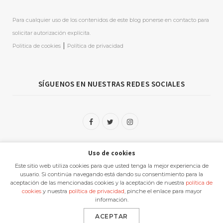
Para cualquier uso de los contenidos de este blog ponerse en contacto para
solicitar autorización explícita.
|
Politica de cookies
Política de privacidad
SÍGUENOS EN NUESTRAS REDES SOCIALES
F
T
I
a
w
n
Uso de cookies
c
i
s
Este sitio web utiliza cookies para que usted tenga la mejor experiencia de
e
t
t
usuario. Si continúa navegando está dando su consentimiento para la
aceptación de las mencionadas cookies y la aceptación de nuestra
política de
b
t
a
cookies
y nuestra
política de privacidad
, pinche el enlace para mayor
MueroPorViajar creado por
Miguel Angel Delgado Garcia
información.
o
e
g
Top
ACEPTAR