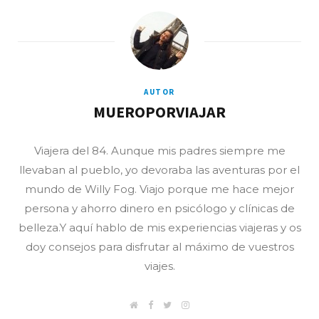
AUTOR
MUEROPORVIAJAR
Viajera del 84. Aunque mis padres siempre me
llevaban al pueblo, yo devoraba las aventuras por el
mundo de Willy Fog. Viajo porque me hace mejor
persona y ahorro dinero en psicólogo y clínicas de
belleza.Y aquí hablo de mis experiencias viajeras y os
doy consejos para disfrutar al máximo de vuestros
viajes.
W
F
T
I
e
a
w
n