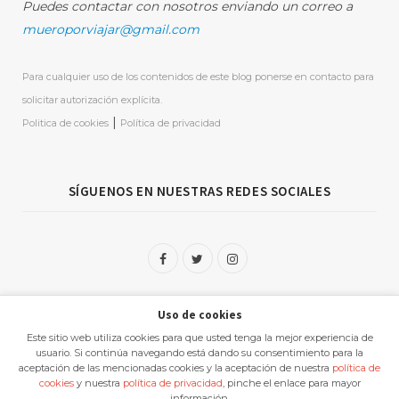
Puedes contactar con nosotros enviando un correo a
mueroporviajar@gmail.com
Para cualquier uso de los contenidos de este blog ponerse en contacto para
solicitar autorización explícita.
|
Politica de cookies
Política de privacidad
SÍGUENOS EN NUESTRAS REDES SOCIALES
F
T
I
a
w
n
Uso de cookies
c
i
s
Este sitio web utiliza cookies para que usted tenga la mejor experiencia de
e
t
t
usuario. Si continúa navegando está dando su consentimiento para la
aceptación de las mencionadas cookies y la aceptación de nuestra
política de
b
t
a
cookies
y nuestra
política de privacidad
, pinche el enlace para mayor
MueroPorViajar creado por
Miguel Angel Delgado Garcia
información.