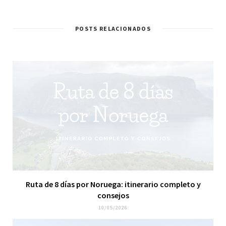
b
c
i
s
/
e
t
t
B
b
t
a
l
o
e
g
POSTS RELACIONADOS
o
o
r
r
g
k
a
m
Ruta de 8 días por Noruega: itinerario completo y
consejos
10/05/2026