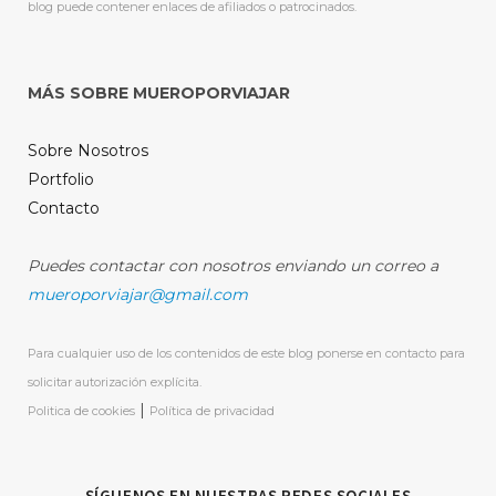
blog puede contener enlaces de afiliados o patrocinados.
MÁS SOBRE MUEROPORVIAJAR
Sobre Nosotros
Portfolio
Contacto
Puedes contactar con nosotros enviando un correo a
mueroporviajar@gmail.com
Para cualquier uso de los contenidos de este blog ponerse en contacto para
solicitar autorización explícita.
|
Politica de cookies
Política de privacidad
SÍGUENOS EN NUESTRAS REDES SOCIALES