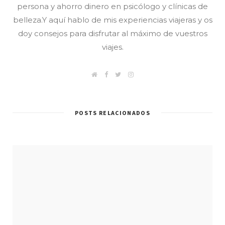
persona y ahorro dinero en psicólogo y clínicas de
belleza.Y aquí hablo de mis experiencias viajeras y os
doy consejos para disfrutar al máximo de vuestros
viajes.
W
F
T
I
e
a
w
n
b
c
i
s
/
e
t
t
B
b
t
a
l
o
e
g
POSTS RELACIONADOS
o
o
r
r
g
k
a
m