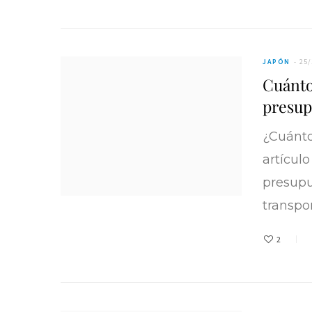
JAPÓN
25/
Cuánto 
presup
¿Cuánto
artícul
presupu
transpo
2