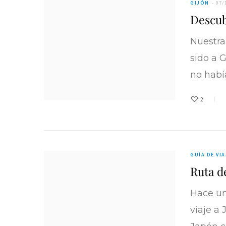
GIJÓN
07/
Descub
Nuestra
sido a 
no habí
2
GUÍA DE VIA
Ruta d
Hace un
viaje a 