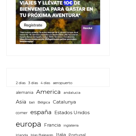
3 días
aeropuerto
2 días
4 días
America
alemania
andalucia
Asia
Catalunya
bali
Bélgica
españa
Estados Unidos
comer
europa
Francia
inglaterra
Italia
Portugal
Irlanda
Islas Baleares