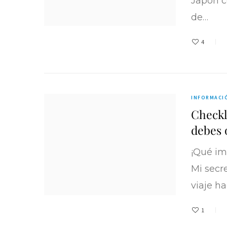
Japón 
de…
4
INFORMACIÓ
Checkli
debes 
¡Qué im
Mi secr
viaje h
1