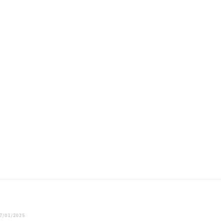
ESLOVE
: todas las opciones y precios
Vocabulario esloveno b
09/05/2
7/01/2025