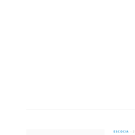
FLORENCIA
Cómo ir del aeropuerto de Bolonia a Florencia
06/11/2023
ESCOCIA
2