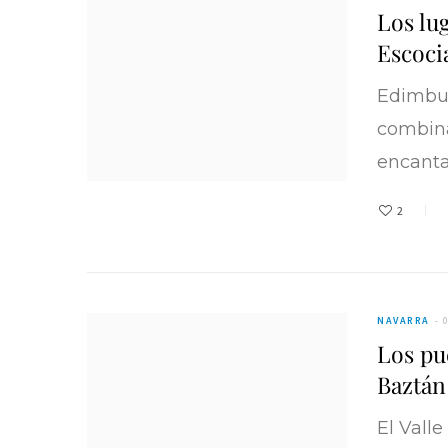
Los lu
Escoci
SUIZA
Edimbur
Comer barato en Suiza
Vocabul
combina
30/08/2018
encanta 
2
NAVARRA
Los pu
Baztán
El Valle