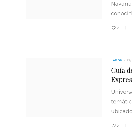
Navarra
conocid
2
JAPÓN
23/
Guía d
Expres
Univers
temátic
ubicado
2