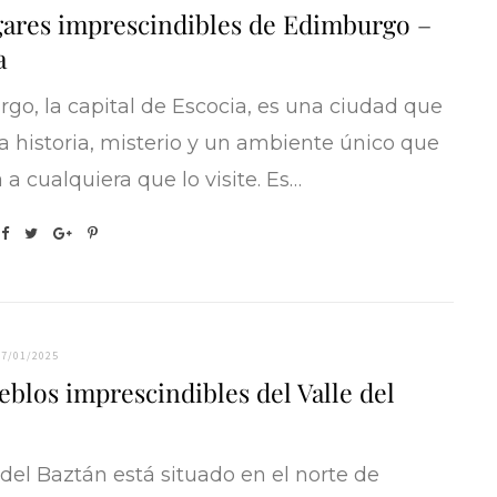
gares imprescindibles de Edimburgo –
a
INFORMACIÓN VIAJERA
go, la capital de Escocia, es una ciudad que
ario portugués básico para viajeros
 historia, misterio y un ambiente único que
16/01/2017
a cualquiera que lo visite. Es…
07/01/2025
eblos imprescindibles del Valle del
 del Baztán está situado en el norte de