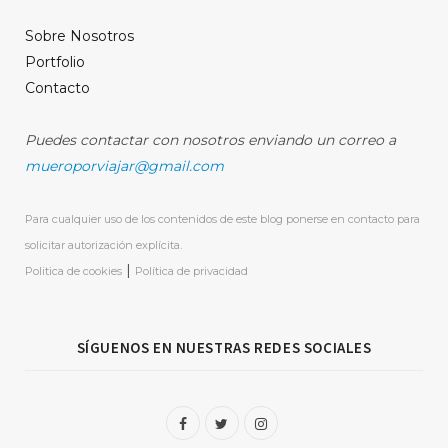
Sobre Nosotros
Portfolio
Contacto
Puedes contactar con nosotros enviando un correo a
mueroporviajar@gmail.com
Para cualquier uso de los contenidos de este blog ponerse en contacto para
solicitar autorización explícita.
|
Politica de cookies
Política de privacidad
SÍGUENOS EN NUESTRAS REDES SOCIALES
F
T
I