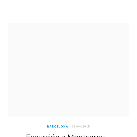
BARCELONA
06/04/2015
Excursión a Montserrat –