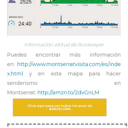
Información altitud de Runkeeper
Puedes encontrar más información
en:
http://www.montserratvisita.com/es/inde
x.html
y en este mapa para hacer
senderismo en
Montserrat:
http://amzn.to/2dvGnLM
Click aquí para ver todos los post de
BARCELONA