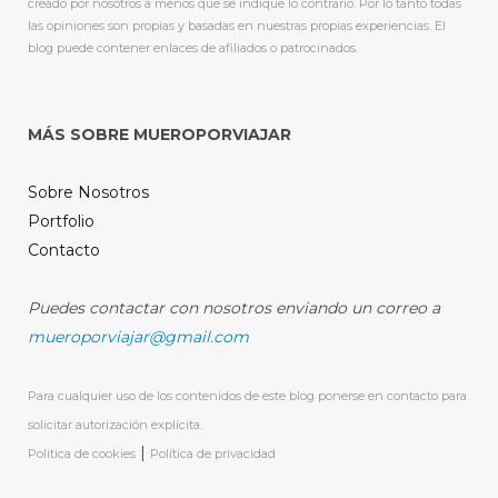
creado por nosotros a menos que se indique lo contrario. Por lo tanto todas
las opiniones son propias y basadas en nuestras propias experiencias. El
blog puede contener enlaces de afiliados o patrocinados.
MÁS SOBRE MUEROPORVIAJAR
Sobre Nosotros
Portfolio
Contacto
Puedes contactar con nosotros enviando un correo a
mueroporviajar@gmail.com
Para cualquier uso de los contenidos de este blog ponerse en contacto para
solicitar autorización explícita.
|
Politica de cookies
Política de privacidad