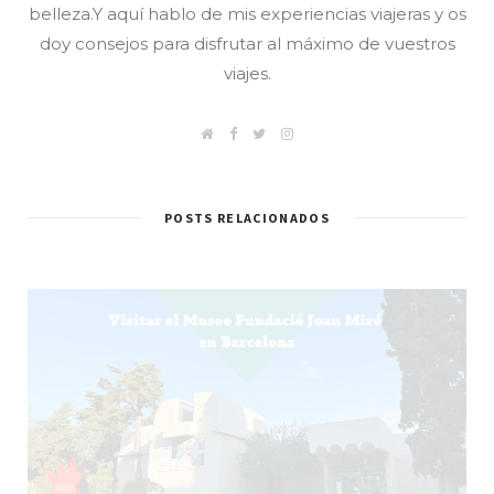
belleza.Y aquí hablo de mis experiencias viajeras y os
doy consejos para disfrutar al máximo de vuestros
viajes.
W
F
T
I
e
a
w
n
b
c
i
s
/
e
t
t
B
b
t
a
l
o
e
g
POSTS RELACIONADOS
o
o
r
r
g
k
a
m