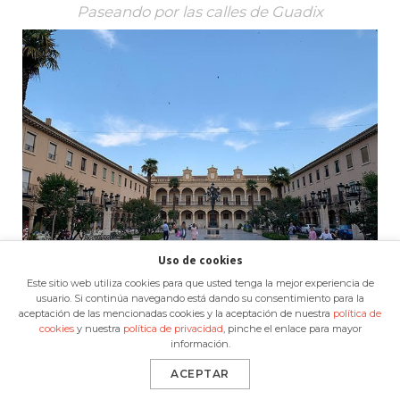
Paseando por las calles de Guadix
Uso de cookies
Este sitio web utiliza cookies para que usted tenga la mejor experiencia de
usuario. Si continúa navegando está dando su consentimiento para la
aceptación de las mencionadas cookies y la aceptación de nuestra
política de
Ayuntamiento de Guadix
cookies
y nuestra
política de privacidad
, pinche el enlace para mayor
información.
Recuerda también probar los dulces de la
ACEPTAR
zona (
GASTRONOMÍA DE GRANADA
), como