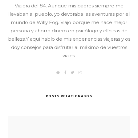
Viajera del 84. Aunque mis padres siempre me
llevaban al pueblo, yo devoraba las aventuras por el
mundo de Willy Fog. Viajo porque me hace mejor
persona y ahorro dinero en psicólogo y clínicas de
belleza.Y aquí hablo de mis experiencias viajeras y os
doy consejos para disfrutar al máximo de vuestros
viajes.
W
F
T
I
e
a
w
n
b
c
i
s
/
e
t
t
B
b
t
a
l
o
e
g
POSTS RELACIONADOS
o
o
r
r
g
k
a
m