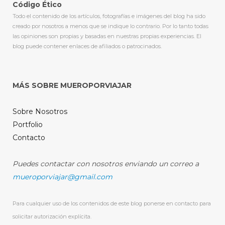
Código Ético
Todo el contenido de los artículos, fotografías e imágenes del blog ha sido
creado por nosotros a menos que se indique lo contrario. Por lo tanto todas
las opiniones son propias y basadas en nuestras propias experiencias. El
blog puede contener enlaces de afiliados o patrocinados.
MÁS SOBRE MUEROPORVIAJAR
Sobre Nosotros
Portfolio
Contacto
Puedes contactar con nosotros enviando un correo a
mueroporviajar@gmail.com
Para cualquier uso de los contenidos de este blog ponerse en contacto para
solicitar autorización explícita.