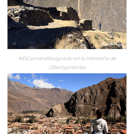
#ElCamaraResignado en la Montaña de
Ollantaytambo