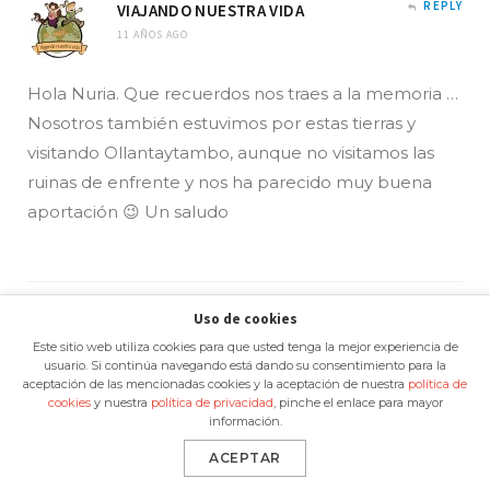
REPLY
VIAJANDO NUESTRA VIDA
11 AÑOS AGO
Hola Nuria. Que recuerdos nos traes a la memoria …
Nosotros también estuvimos por estas tierras y
visitando Ollantaytambo, aunque no visitamos las
ruinas de enfrente y nos ha parecido muy buena
aportación 😉 Un saludo
Uso de cookies
REPLY
Este sitio web utiliza cookies para que usted tenga la mejor experiencia de
NURIA
usuario. Si continúa navegando está dando su consentimiento para la
11 AÑOS AGO
aceptación de las mencionadas cookies y la aceptación de nuestra
política de
cookies
y nuestra
política de privacidad
, pinche el enlace para mayor
información.
Hola Viajando Nuestra Vida,
ACEPTAR