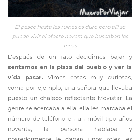
El paseo hasta las ruinas es duro pero allí se
puede vivir el efecto nevera que buscaban los
Incas
Después de un rato decidimos bajar y
sentarnos en la plaza del pueblo y ver la
vida pasar.
Vimos cosas muy curiosas,
como por ejemplo, una señora que llevaba
puesto un chaleco reflectante Movistar. La
gente se acercaba a ella, ella les marcaba el
número de teléfono en un móvil tipo años
noventa, la persona hablaba y
posteriormente le daban unos soles, es