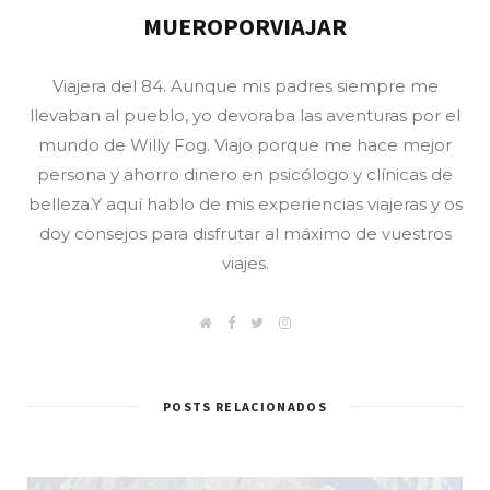
MUEROPORVIAJAR
Viajera del 84. Aunque mis padres siempre me
llevaban al pueblo, yo devoraba las aventuras por el
mundo de Willy Fog. Viajo porque me hace mejor
persona y ahorro dinero en psicólogo y clínicas de
belleza.Y aquí hablo de mis experiencias viajeras y os
doy consejos para disfrutar al máximo de vuestros
viajes.
W
F
T
I
e
a
w
n
b
c
i
s
/
e
t
t
B
b
t
a
l
o
e
g
POSTS RELACIONADOS
o
o
r
r
g
k
a
m