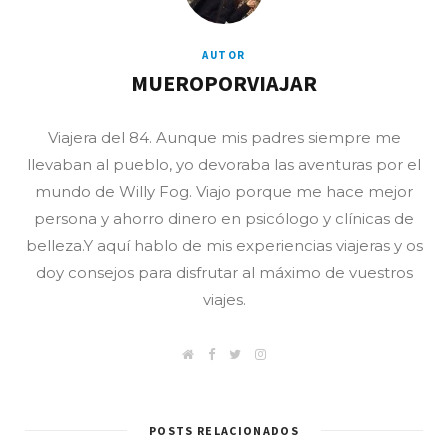
AUTOR
MUEROPORVIAJAR
Viajera del 84. Aunque mis padres siempre me
llevaban al pueblo, yo devoraba las aventuras por el
mundo de Willy Fog. Viajo porque me hace mejor
persona y ahorro dinero en psicólogo y clínicas de
belleza.Y aquí hablo de mis experiencias viajeras y os
doy consejos para disfrutar al máximo de vuestros
viajes.
W
F
T
I
e
a
w
n
b
c
i
s
/
e
t
t
B
b
t
a
l
o
e
g
POSTS RELACIONADOS
o
o
r
r
g
k
a