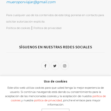
mueroporviajar@gmail.com
Para cualquier uso de los contenidos de este blog ponerse en contacto para
solicitar autorización explícita.
|
Politica de cookies
Política de privacidad
SÍGUENOS EN NUESTRAS REDES SOCIALES
F
T
I
a
w
n
Uso de cookies
c
i
s
Este sitio web utiliza cookies para que usted tenga la mejor experiencia de
e
t
t
usuario. Si continúa navegando está dando su consentimiento para la
aceptación de las mencionadas cookies y la aceptación de nuestra
política de
b
t
a
cookies
y nuestra
política de privacidad
, pinche el enlace para mayor
MueroPorViajar creado por
Miguel Angel Delgado Garcia
información.
o
e
g