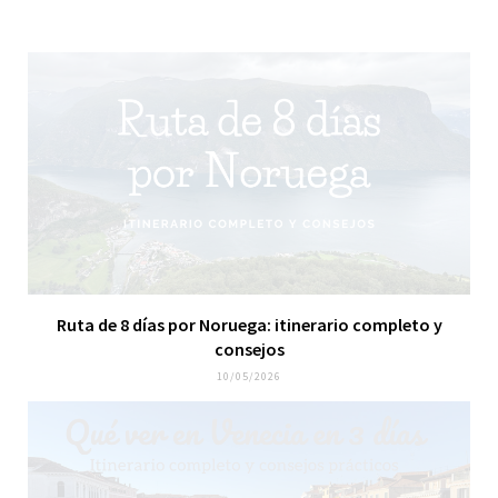
m
Ruta de 8 días por Noruega: itinerario completo y
consejos
10/05/2026