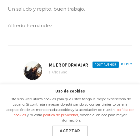
Un saludo y repito, buen trabajo.
Alfredo Fernández
MUEROPORVIAJAR
REPLY
POST AUTHOR
8 AÑOS AGO
Hola Alfredo,
Uso de cookies
Este sitio web utiliza cookies para que usted tenga la mejor experiencia de
usuario. Si continúa navegando está dando su consentimiento para la
Gracias por tu mensaje.
aceptación de las mencionadas cookies y la aceptación de nuestra
política de
cookies
y nuestra
política de privacidad
, pinche el enlace para mayor
información.
Si, es una buena idea hacer una infografía con
el detalle de los costes.
ACEPTAR