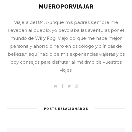
MUEROPORVIAJAR
Viajera del 84. Aunque mis padres siempre me
llevaban al pueblo, yo devoraba las aventuras por el
mundo de Willy Fog. Viajo porque me hace mejor
persona y ahorro dinero en psicólogo y clínicas de
belleza.Y aquí hablo de mis experiencias viajeras y os
doy consejos para disfrutar al máximo de vuestros
viajes.
W
F
T
I
e
a
w
n
b
c
i
s
/
e
t
t
B
b
t
a
l
o
e
g
POSTS RELACIONADOS
o
o
r
r
g
k
a
m