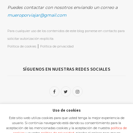
Puedes contactar con nosotros enviando un correo a
mueroporviajar@gmail.com
Para cualquier uso de los contenidos de este blog ponerse en contacto para
solicitar autorización explícita.
|
Politica de cookies
Política de privacidad
SÍGUENOS EN NUESTRAS REDES SOCIALES
F
T
I
a
w
n
Uso de cookies
c
i
s
Este sitio web utiliza cookies para que usted tenga la mejor experiencia de
e
t
t
usuario. Si continúa navegando está dando su consentimiento para la
aceptación de las mencionadas cookies y la aceptación de nuestra
política de
b
t
a