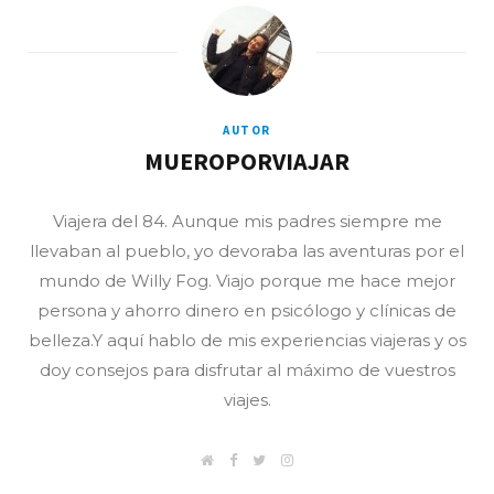
AUTOR
MUEROPORVIAJAR
Viajera del 84. Aunque mis padres siempre me
llevaban al pueblo, yo devoraba las aventuras por el
mundo de Willy Fog. Viajo porque me hace mejor
persona y ahorro dinero en psicólogo y clínicas de
belleza.Y aquí hablo de mis experiencias viajeras y os
doy consejos para disfrutar al máximo de vuestros
viajes.
W
F
T
I
e
a
w
n
b
c
i
s