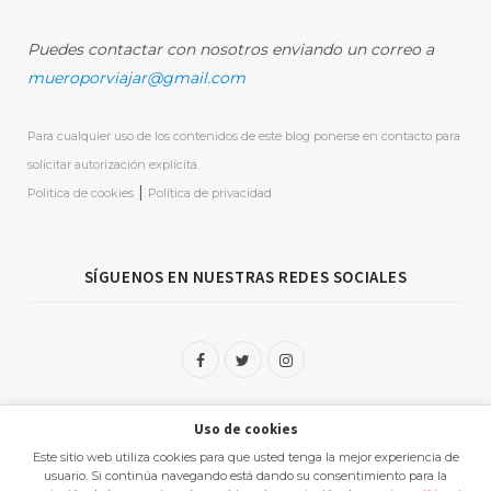
Puedes contactar con nosotros enviando un correo a
mueroporviajar@gmail.com
Para cualquier uso de los contenidos de este blog ponerse en contacto para
solicitar autorización explícita.
|
Politica de cookies
Política de privacidad
SÍGUENOS EN NUESTRAS REDES SOCIALES
F
T
I
a
w
n
Uso de cookies
c
i
s
Este sitio web utiliza cookies para que usted tenga la mejor experiencia de
e
t
t
usuario. Si continúa navegando está dando su consentimiento para la