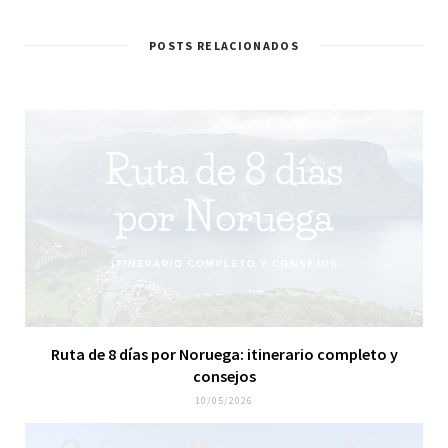
/
e
t
t
B
b
t
a
l
o
e
g
POSTS RELACIONADOS
o
o
r
r
g
k
a
m
Ruta de 8 días por Noruega: itinerario completo y
consejos
10/05/2026