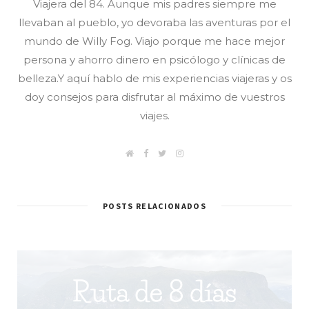
Viajera del 84. Aunque mis padres siempre me
llevaban al pueblo, yo devoraba las aventuras por el
mundo de Willy Fog. Viajo porque me hace mejor
persona y ahorro dinero en psicólogo y clínicas de
belleza.Y aquí hablo de mis experiencias viajeras y os
doy consejos para disfrutar al máximo de vuestros
viajes.
W
F
T
I
e
a
w
n
b
c
i
s
/
e
t
t
B
b
t
a
l
o
e
g
POSTS RELACIONADOS
o
o
r
r
g
k
a
m