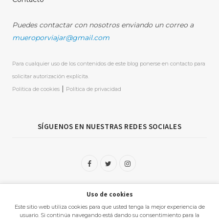
Puedes contactar con nosotros enviando un correo a
mueroporviajar@gmail.com
Para cualquier uso de los contenidos de este blog ponerse en contacto para
solicitar autorización explícita.
|
Politica de cookies
Política de privacidad
SÍGUENOS EN NUESTRAS REDES SOCIALES
F
T
I
a
w
n
Uso de cookies
c
i
s
Este sitio web utiliza cookies para que usted tenga la mejor experiencia de
e
t
t
usuario. Si continúa navegando está dando su consentimiento para la