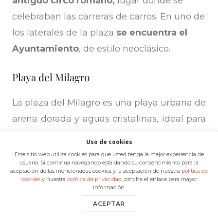
antiguo circo romano,
lugar donde se
celebraban las carreras de carros. En uno de
los laterales de la plaza
se encuentra el
Ayuntamiento
, de estilo neoclásico.
Playa del Milagro
La plaza del Milagro es una playa urbana de
arena dorada y aguas cristalinas, ideal para
disfrutar de un día soleado en Tarragona.
Uso de cookies
También son populares en Tarragona
la
Este sitio web utiliza cookies para que usted tenga la mejor experiencia de
usuario. Si continúa navegando está dando su consentimiento para la
Playa de la Savinosa y la Playa Larga.
aceptación de las mencionadas cookies y la aceptación de nuestra
política de
cookies
y nuestra
política de privacidad
, pinche el enlace para mayor
información.
El barrio pesquero El Serrallo
ACEPTAR