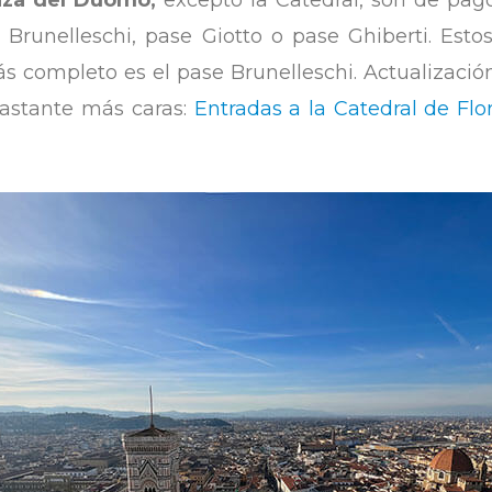
aza del Duomo,
excepto la Catedral, son de pago
e Brunelleschi, pase Giotto o pase Ghiberti. Esto
s completo es el pase Brunelleschi. Actualizaci
bastante más caras:
Entradas a la Catedral de Flo